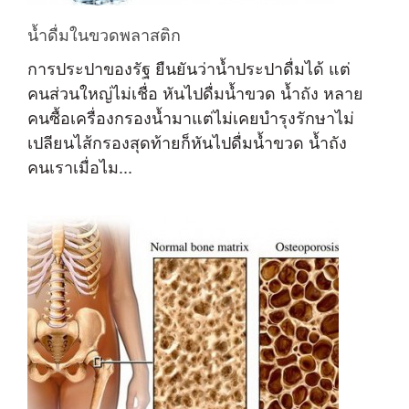
น้ำดื่มในขวดพลาสติก
การประปาของรัฐ ยืนยันว่าน้ำประปาดื่มได้ แต่
คนส่วนใหญ่ไม่เชื่อ หันไปดื่มน้ำขวด น้ำถัง หลาย
คนซื้อเครื่องกรองน้ำมาแต่ไม่เคยบำรุงรักษาไม่
เปลียนไส้กรองสุดท้ายก็หันไปดื่มน้ำขวด น้ำถัง
คนเราเมื่อไม...